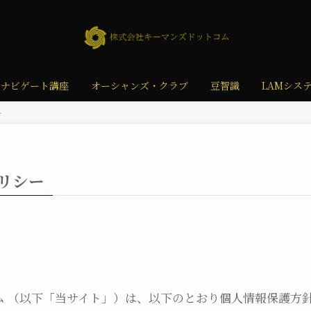
ーナビゲート講座
オーシャンズ・クラブ
豆智識
LAMシス
ー
リシー
）
ム （以下「当サイト」）は、以下のとおり個人情報保護方